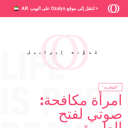
< انتقل إلى موقع Ozalys على الويب
AR
FR
EN
NL
مُدوَّنة إيزابيل
" المُحاربة "
امرأة مكافحة:
صوتي لفتح