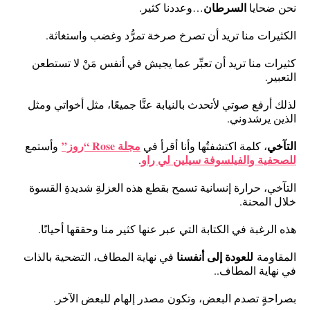
السرطان
نحن ضحايا
…وعددنا كثير.
الكثيرات منا تريد أن تصرخ صرخة تمرُّد وغضب واستغاثة.
كثيرات منا تريد أن تعبِّر عما يجيش في أنفس مَنْ لا تستطعن
التعبير.
لذلك أرفع صوتي لأتحدث بالنيابة عنَّا جميعًا، مثل أخواتي ومثل
الذين يرشدوني.
التآخي
مجلة Rose “روز”
، كلمة اكتشفتُها وأنا أقرأ في
وأستمع
للصحفية والفيلسوفة سيلين لي راو
.
التآخي، حرارة إنسانية تسمح بقطع هذه العزلةِ شديدةِ القسوة
خلال المحنة.
هذه الرغبة في الكتابة التي عبر عنها كثير منا وحققها أحيانًا.
للعودة إلى أنفسنا
المقاومة
في نهاية المطاف، التضحية بالذات
في نهاية المطاف..
بصراحةٍ تصدم البعض، وتكون مصدر إلهام للبعض الآخر.